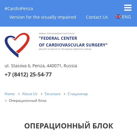
#CardioPenza
ENG
Version for the visually impaired
Contact Us
FEDERAL STATE BUDGETARY INSTITUTION
"FEDERAL CENTER
OF CARDIOVASCULAR SURGERY"
MINISTRY OF HEALTH OF THE RUSSIAN FEDERATION (PENZA)
ul. Stasova 6, Penza, 440071, Russia
+7 (8412) 25-54-77
Home
About Us
Structure
Стационар
Операционный блок
ОПЕРАЦИОННЫЙ БЛОК