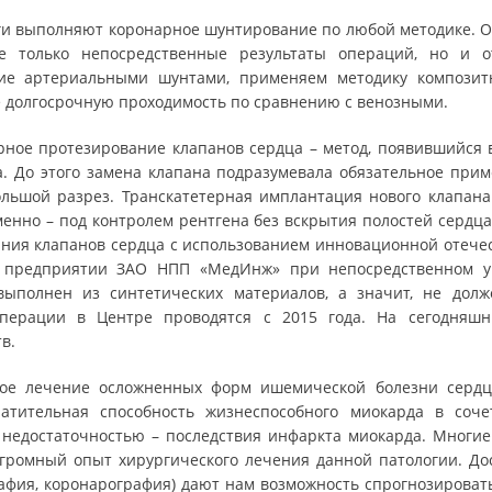
и выполняют коронарное шунтирование по любой методике. О
е только непосредственные результаты операций, но и 
ие артериальными шунтами, применяем методику композитн
 долгосрочную проходимость по сравнению с венозными.
рное протезирование клапанов сердца – метод, появившийся 
а. До этого замена клапана подразумевала обязательное при
ольшой разрез. Транскатетерная имплантация нового клапана
именно – под контролем рентгена без вскрытия полостей серд
ния клапанов сердца с использованием инновационной отечес
 предприятии ЗАО НПП «МедИнж» при непосредственном уча
выполнен из синтетических материалов, а значит, не долж
перации в Центре проводятся с 2015 года. На сегодняш
в.
кое лечение осложненных форм ишемической болезни сердца
ратительная способность жизнеспособного миокарда в соч
недостаточностью – последствия инфаркта миокарда. Многи
ромный опыт хирургического лечения данной патологии. До
афия, коронарография) дают нам возможность спрогнозироват