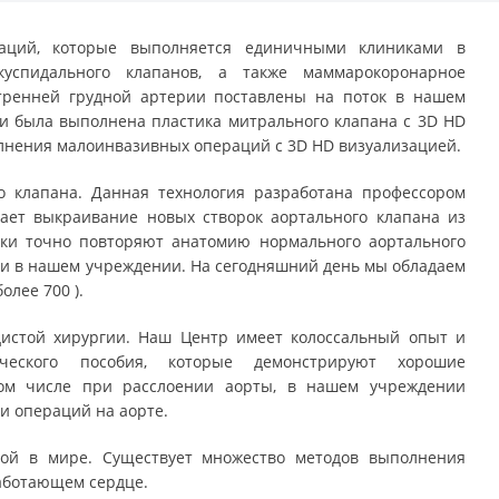
раций, которые выполняется единичными клиниками в
куспидального клапанов, а также маммарокоронарное
тренней грудной артерии поставлены на поток в нашем
и была выполнена пластика митрального клапана с 3D HD
лнения малоинвазивных операций с 3D HD визуализацией.
о клапана. Данная технология разработана профессором
ает выкраивание новых створок аортального клапана из
рки точно повторяют анатомию нормального аортального
и в нашем учреждении. На сегодняшний день мы обладаем
лее 700 ).
дистой хирургии. Наш Центр имеет колоссальный опыт и
ического пособия, которые демонстрируют хорошие
том числе при расслоении аорты, в нашем учреждении
и операций на аорте.
ой в мире. Существует множество методов выполнения
работающем сердце.