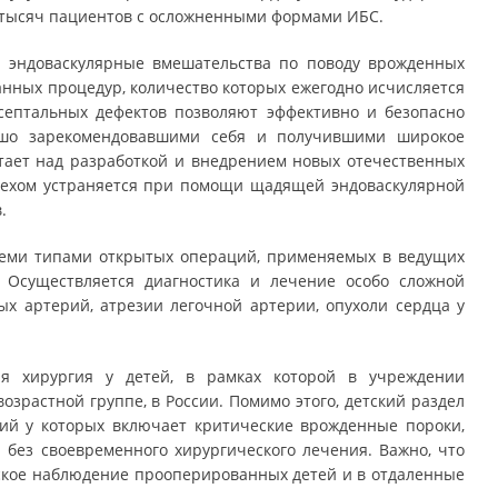
х тысяч пациентов с осложненными формами ИБС.
ся эндоваскулярные вмешательства по поводу врожденных
анных процедур, количество которых ежегодно исчисляется
септальных дефектов позволяют эффективно и безопасно
ошо зарекомендовавшими себя и получившими широкое
тает над разработкой и внедрением новых отечественных
спехом устраняется при помощи щадящей эндоваскулярной
.
семи типами открытых операций, применяемых в ведущих
 Осуществляется диагностика и лечение особо сложной
х артерий, атрезии легочной артерии, опухоли сердца у
ая хирургия у детей, в рамках которой в учреждении
зрастной группе, в России. Помимо этого, детский раздел
ний у которых включает критические врожденные пороки,
 без своевременного хирургического лечения. Важно, что
ское наблюдение прооперированных детей и в отдаленные