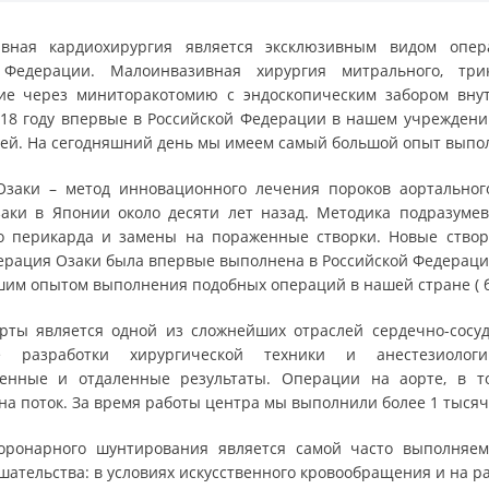
вная кардиохирургия является эксклюзивным видом опе
 Федерации. Малоинвазивная хирургия митрального, три
ие через миниторакотомию с эндоскопическим забором вну
018 году впервые в Российской Федерации в нашем учреждени
ей. На сегодняшний день мы имеем самый большой опыт выпо
Озаки – метод инновационного лечения пороков аортальног
ки в Японии около десяти лет назад. Методика подразумев
го перикарда и замены на пораженные створки. Новые ство
ерация Озаки была впервые выполнена в Российской Федераци
им опытом выполнения подобных операций в нашей стране ( бо
рты является одной из сложнейших отраслей сердечно-сосу
ые разработки хирургической техники и анестезиолог
венные и отдаленные результаты. Операции на аорте, в 
на поток. За время работы центра мы выполнили более 1 тысяч
оронарного шунтирования является самой часто выполняем
шательства: в условиях искусственного кровообращения и на 