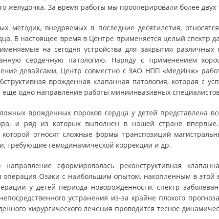
го желудочка. За время работы мы прооперировали более дву
ых методик, внедряемых в последние десятилетия, относят
дца. В настоящее время в Центре применяется целый спектр д
именяемые на сегодня устройства для закрытия различных 
данную сердечную патологию. Наряду с применением хор
ение девайсами, Центр совместно с ЗАО НПП «МедИнж» рабо
Обструктивная врожденная клапанная патология, которая с у
– еще одно направление работы миниинвазивных специалистов
ложных врожденных пороков сердца у детей представлена в
ира, и ряд из которых выполнен в нашей стране впервые.
к которой относят сложные формы транспозиций магистральны
ки, требующие гемодинамической коррекции и др.
е направление сформировалась реконструктивная клапанн
 операция Озаки с наибольшим опытом, накопленным в этой во
ерации у детей периода новорожденности, спектр заболева
епосредственного устранения из-за крайне плохого прогноза
денного хирургического лечения проводится тесное динамиче