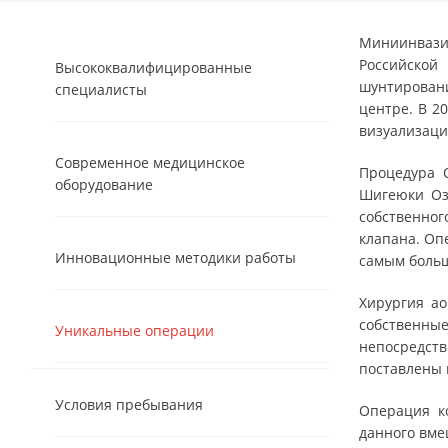
Миниинвази
Российской
Высококвалифицированные
шунтирован
специалисты
центре. В 2
визуализаци
Современное медицинское
Процедура 
оборудование
Шигеюки Оза
собственно
клапана. Оп
Инновационные методики работы
самым больш
Хирургия ао
собственн
Уникальные операции
непосредст
поставлены 
Условия пребывания
Операция к
данного вме