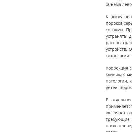
объема лево
К числу нов
пороков сер
сотнями. Пр
устранять 
распростран
устройств. 
технологии 
Коррекция с
клиниках м
патологии, 
детей, поро
В отдельно
применяется
включает оп
требующие н
после прове