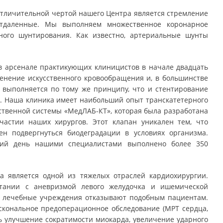
тличительной чертой нашего Центра является стремление
отдаленные. Мы выполняем множественное коронарное
ого шунтирования. Как известно, артериальные шунты
в арсенале практикующих клиницистов в начале двадцать
менение искусственного кровообращения и, в большинстве
 выполняется по тому же принципу, что и стентирование
ца. Наша клиника имеет наибольший опыт транскатетерного
твенной системы «МедЛАБ-КТ», которая была разработана
стии наших хирургов. Этот клапан уникален тем, что
ен подвергнуться биодеградации в условиях организма.
ний день нашими специалистами выполнено более 350
 является одной из тяжелых отраслей кардиохирургии.
етании с аневризмой левого желудочка и ишемической
е лечебные учреждения отказывают подобным пациентам.
скональное предоперационное обследование (МРТ сердца,
ь улучшение сократимости миокарда, увеличение ударного