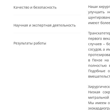
Наши хирург
Качество и безопасность
улучшить н
шунтирован
имеют более
Научная и экспертная деятельность
Транскатете
первого век
Результаты работы
случаев – б
сосудов, а 
протезирова
в Пензе на
полностью 
Подобные о
вмешательст
Хирургичес
Низкая сок
митральной 
Мы имеем ог
эхокардиогр