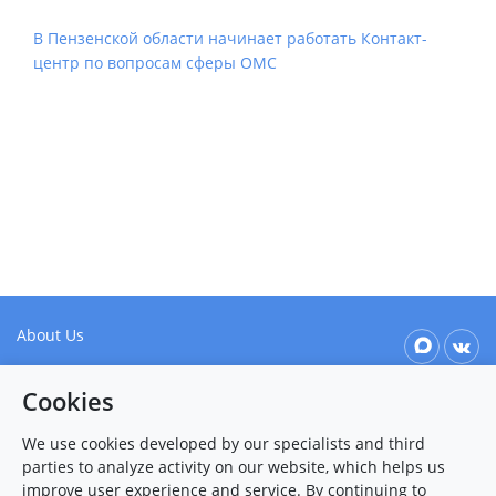
1 Jun 2016
В Пензенской области начинает работать Контакт-
центр по вопросам сферы ОМС
About Us
Our values
Cookies
Patient & Visitor Info
We use cookies developed by our specialists and third
Contact Us
parties to analyze activity on our website, which helps us
improve user experience and service. By continuing to