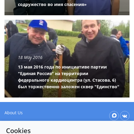
содружество во имя спасения»
18 May 2016
13 мая 2016 года по инициативе партии
"Единая Россия" на территории
федерального кардиоцентра (ул. Стасова, 6)
был торжественно заложен сквер "Единство"
About Us
Our values
Cookies
Patient & Visitor Info