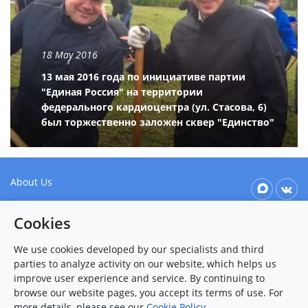
18 May 2016
13 мая 2016 года по инициативе партии
"Единая Россия" на территории
федерального кардиоцентра (ул. Стасова, 6)
был торжественно заложен сквер "Единство"
About Us
Our values
Cookies
Patient & Visitor Info
We use cookies developed by our specialists and third
Contact Us
parties to analyze activity on our website, which helps us
improve user experience and service. By continuing to
browse our website pages, you accept its terms of use. For
more details, please see our
Cookie Policy
.