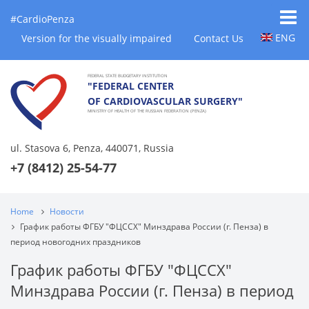
#CardioPenza
ENG
Version for the visually impaired
Contact Us
FEDERAL STATE BUDGETARY INSTITUTION
"FEDERAL CENTER
OF CARDIOVASCULAR SURGERY"
MINISTRY OF HEALTH OF THE RUSSIAN FEDERATION (PENZA)
ul. Stasova 6, Penza, 440071, Russia
+7 (8412) 25-54-77
Home
Новости
График работы ФГБУ "ФЦССХ" Минздрава России (г. Пенза) в
период новогодних праздников
График работы ФГБУ "ФЦССХ"
Минздрава России (г. Пенза) в период