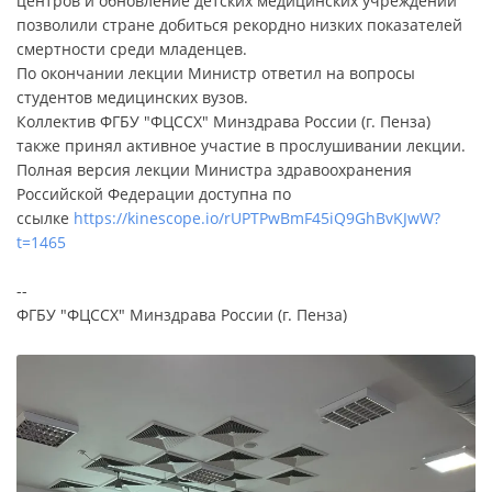
центров и обновление детских медицинских учреждений
позволили стране добиться рекордно низких показателей
смертности среди младенцев.
По окончании лекции Министр ответил на вопросы
студентов медицинских вузов.
Коллектив ФГБУ "ФЦССХ" Минздрава России (г. Пенза)
также принял активное участие в прослушивании лекции.
Полная версия лекции Министра здравоохранения
Российской Федерации доступна по
ссылке
https://kinescope.io/rUPTPwBmF45iQ9GhBvKJwW?
t=1465
--
ФГБУ "ФЦССХ" Минздрава России (г. Пенза)