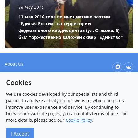
18 May 2016
13 мая 2016 года по инициативе партии
"Единая Россия" на территории
федерального кардиоцентра (ул. Стасова, 6)
был торжественно заложен сквер "Единство"
About Us
Our values
Cookies
Patient & Visitor Info
We use cookies developed by our specialists and third
Contact Us
parties to analyze activity on our website, which helps us
improve user experience and service. By continuing to
browse our website pages, you accept its terms of use. For
more details, please see our
Cookie Policy
.
+7 (8412) 25-54-77
I Accept
2026 © FEDERAL CENTER OF CARDIOVASCULAR SURGERY