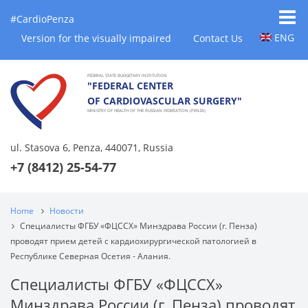
#CardioPenza
ENG
Version for the visually impaired
Contact Us
FEDERAL STATE BUDGETARY INSTITUTION
"FEDERAL CENTER
OF CARDIOVASCULAR SURGERY"
MINISTRY OF HEALTH OF THE RUSSIAN FEDERATION (PENZA)
ul. Stasova 6, Penza, 440071, Russia
+7 (8412) 25-54-77
Home
Новости
Специалисты ФГБУ «ФЦССХ» Минздрава России (г. Пенза)
проводят прием детей с кардиохирургической патологией в
Республике Северная Осетия - Алания.
Специалисты ФГБУ «ФЦССХ»
Минздрава России (г. Пенза) проводят