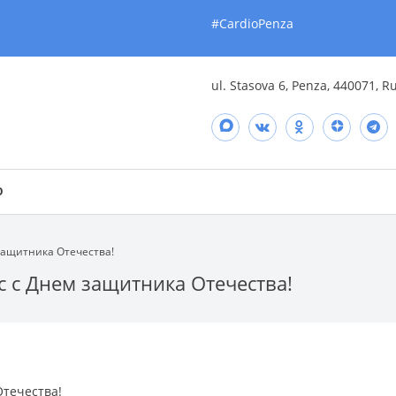
#CardioPenza
ul. Stasova 6, Penza, 440071, R
O
защитника Отечества!
 с Днем защитника Отечества!
течества!