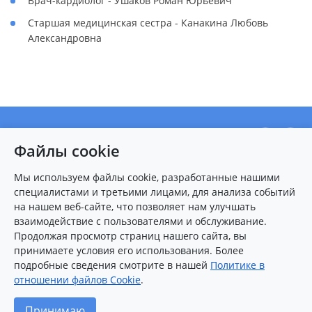
Врач-кардиолог - Ушаков Роман Юрьевич
Старшая медицинская сестра - Канакина Любовь
Александровна
О центре
Файлы cookie
Новости
Пациентам
Мы используем файлы cookie, разработанные нашими
специалистами и третьими лицами, для анализа событий
Карта сайта
на нашем веб-сайте, что позволяет нам улучшать
взаимодействие с пользователями и обслуживание.
Контакты
Продолжая просмотр страниц нашего сайта, вы
принимаете условия его использования. Более
подробные сведения смотрите в нашей
Политике в
8 (8412)
25-54-77
(многоканальный)
отношении файлов Cookie
.
2026 © Федеральный центр сердечно-сосудистой хирургии
Принимаю