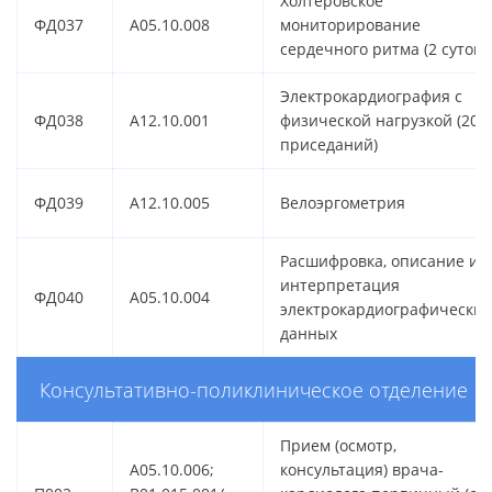
Холтеровское
ФД037
A05.10.008
мониторирование
сердечного ритма (2 суток)
Электрокардиография с
ФД038
A12.10.001
физической нагрузкой (20
приседаний)
ФД039
A12.10.005
Велоэргометрия
Расшифровка, описание и
интерпретация
ФД040
A05.10.004
электрокардиографических
данных
Консультативно-поликлиническое отделение
Прием (осмотр,
A05.10.006;
консультация) врача-