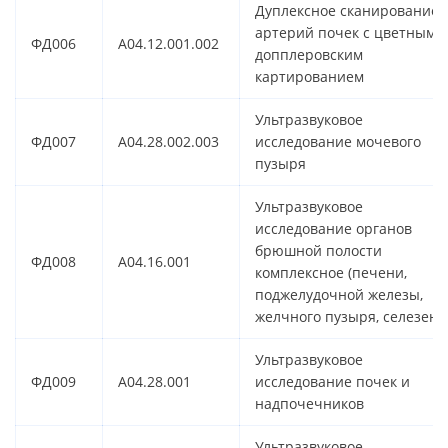
Дуплексное сканирование
артерий почек с цветным
ФД006
A04.12.001.002
допплеровским
картированием
Ультразвуковое
ФД007
A04.28.002.003
исследование мочевого
пузыря
Ультразвуковое
исследование органов
брюшной полости
ФД008
A04.16.001
комплексное (печени,
поджелудочной железы,
желчного пузыря, селезенк
Ультразвуковое
ФД009
A04.28.001
исследование почек и
надпочечников
Ультразвуковое