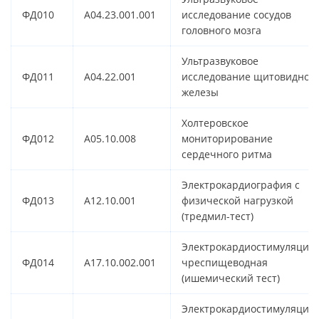
ФД010
A04.23.001.001
исследование сосудов
головного мозга
Ультразвуковое
ФД011
A04.22.001
исследование щитовидной
железы
Холтеровское
ФД012
A05.10.008
мониторирование
сердечного ритма
Электрокардиография с
ФД013
A12.10.001
физической нагрузкой
(тредмил-тест)
Электрокардиостимуляция
ФД014
A17.10.002.001
чреспищеводная
(ишемический тест)
Электрокардиостимуляция