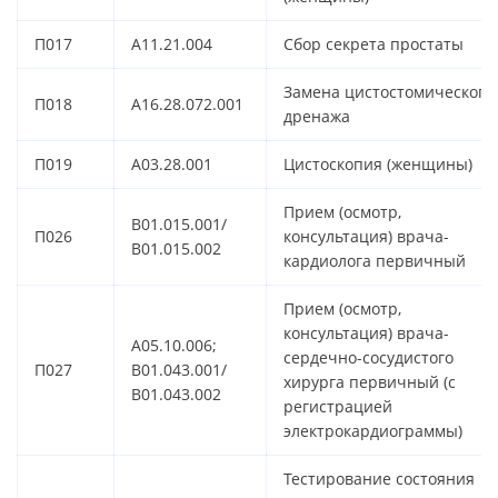
П017
A11.21.004
Сбор секрета простаты
Замена цистостомического
П018
A16.28.072.001
дренажа
П019
A03.28.001
Цистоскопия (женщины)
Прием (осмотр,
B01.015.001/
П026
консультация) врача-
B01.015.002
кардиолога первичный
Прием (осмотр,
консультация) врача-
A05.10.006;
сердечно-сосудистого
П027
B01.043.001/
хирурга первичный (с
B01.043.002
регистрацией
электрокардиограммы)
Тестирование состояния