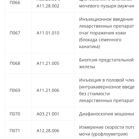
П066
A11.28.002
мочевого пузыря (мужчины
Инъекционное введение
лекарственных препаратов
П067
A11.01.010
очаг поражения кожи
(блокада семенного
канатика)
Биопсия предстательной
П068
A11.21.005
железы
Инъекция в половой член
(интракавернозное введен
П069
A11.21.006
без стоимости
лекарственных препаратов
П070
A03.21.001
Диафаноскопия мошонки
Измерение скорости поток
П071
A12.28.006
мочи (урофлоуметрия)