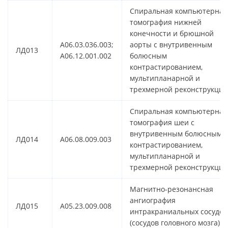
Спиральная компьютерная
томография нижней
конечности и брюшной
A06.03.036.003;
аорты с внутривенным
ЛД013
A06.12.001.002
болюсным
контрастированием,
мультипланарной и
трехмерной реконструкцие
Спиральная компьютерная
томография шеи с
внутривенным болюсным
ЛД014
A06.08.009.003
контрастированием,
мультипланарной и
трехмерной реконструкцие
Магнитно-резонансная
ангиография
ЛД015
A05.23.009.008
интракраниальных сосудов
(сосудов головного мозга)