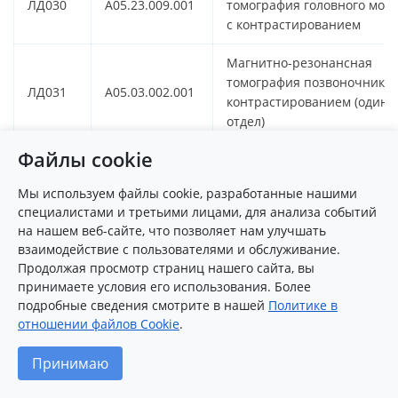
ЛД030
A05.23.009.001
томография головного мозг
с контрастированием
Магнитно-резонансная
томография позвоночника 
ЛД031
A05.03.002.001
контрастированием (один
отдел)
Файлы cookie
Магнитно-резонансная
ЛД032
A05.10.009.001
томография сердца с
Мы используем файлы cookie, разработанные нашими
контрастированием
специалистами и третьими лицами, для анализа событий
на нашем веб-сайте, что позволяет нам улучшать
Рентгенография органов
взаимодействие с пользователями и обслуживание.
ЛД040
A06.09.007.001
грудной клетки в двух
Продолжая просмотр страниц нашего сайта, вы
проекциях
принимаете условия его использования. Более
подробные сведения смотрите в нашей
Политике в
Рентгенография
отношении файлов Cookie
.
ЛД041
A06.03.019
позвоночника с
функциональными пробам
Принимаю
Рентгенография грудного