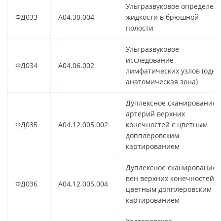
Ультразвуковое определен
ФД033
A04.30.004
жидкости в брюшной
полости
Ультразвуковое
исследование
ФД034
A04.06.002
лимфатических узлов (одна
анатомическая зона)
Дуплексное сканирование
артерий верхних
ФД035
A04.12.005.002
конечностей с цветным
допплеровским
картированием
Дуплексное сканирование
вен верхних конечностей с
ФД036
A04.12.005.004
цветным допплеровским
картированием