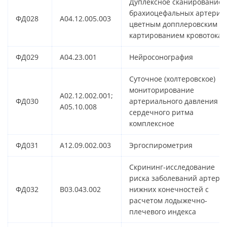
Дуплексное сканирование
брахиоцефальных артерий 
ФД028
A04.12.005.003
цветным допплеровским
картированием кровотока
ФД029
A04.23.001
Нейросонография
Суточное (холтеровское)
мониторирование
A02.12.002.001;
ФД030
артериального давления и
A05.10.008
сердечного ритма
комплексное
ФД031
A12.09.002.003
Эргоспирометрия
Скрининг-исследование
риска заболеваний артери
ФД032
B03.043.002
нижних конечностей с
расчетом лодыжечно-
плечевого индекса