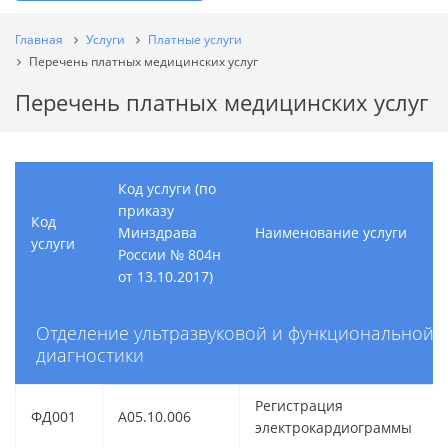
Главная
Услуги
Платные услуги
Перечень платных медицинских услуг
Перечень платных медицинских услуг
Код услуги (по
приказу
Код
Минздрава
Наименование услуги
услуги
России № 804н
от 13.10.2017)
Отделение ультразвуковой и функциональной
диагностики
Регистрация
ФД001
A05.10.006
электрокардиограммы