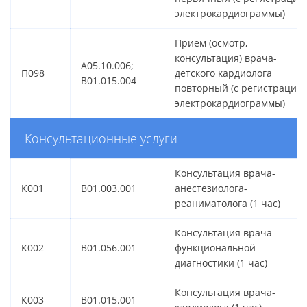
электрокардиограммы)
Прием (осмотр,
консультация) врача-
A05.10.006;
П098
детского кардиолога
B01.015.004
повторный (с регистрацие
электрокардиограммы)
Консультационные услуги
Консультация врача-
К001
B01.003.001
анестезиолога-
реаниматолога (1 час)
Консультация врача
К002
B01.056.001
функциональной
диагностики (1 час)
Консультация врача-
К003
B01.015.001