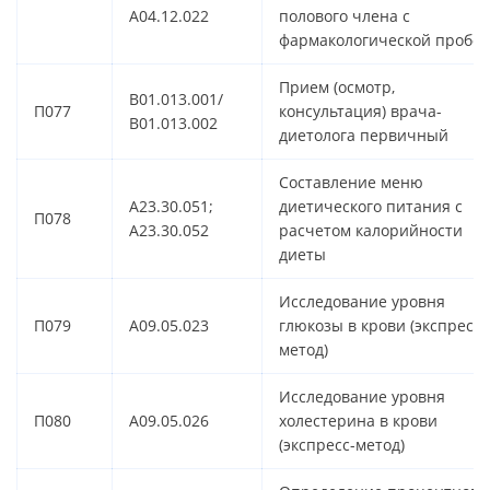
A04.12.022
полового члена с
фармакологической пробо
Прием (осмотр,
B01.013.001/
П077
консультация) врача-
B01.013.002
диетолога первичный
Составление меню
A23.30.051;
диетического питания с
П078
A23.30.052
расчетом калорийности
диеты
Исследование уровня
П079
A09.05.023
глюкозы в крови (экспресс-
метод)
Исследование уровня
П080
A09.05.026
холестерина в крови
(экспресс-метод)