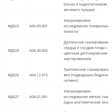
(почек и надпочечников,
мочевого пузыря)
Ультразвуковое
ФД023
A04.09.001
исследование плевральной
полости
Дуплексное сканирование
сердца и сосудов плода с
ФД024
A04.30.002
цветным допплеровским
картированием
Триплексное сканирование
ФД026
A04.12.015
вен (подвздошно-бедренн
сегмент)
Ультразвуковое
ФД027
A04.01.001
исследование мягких ткане
(одна анатомическая зона)