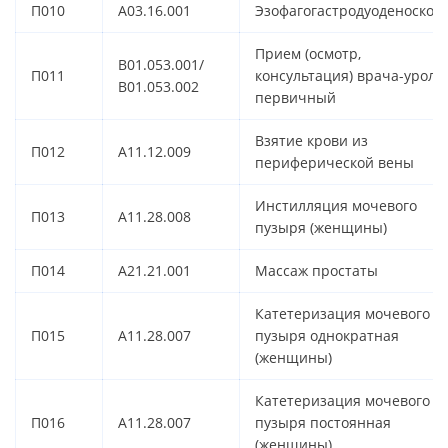
П010
A03.16.001
Эзофагогастродуоденоскоп
Прием (осмотр,
B01.053.001/
П011
консультация) врача-уроло
B01.053.002
первичный
Взятие крови из
П012
A11.12.009
периферической вены
Инстилляция мочевого
П013
A11.28.008
пузыря (женщины)
П014
A21.21.001
Массаж простаты
Катетеризация мочевого
П015
A11.28.007
пузыря однократная
(женщины)
Катетеризация мочевого
П016
A11.28.007
пузыря постоянная
(женщины)