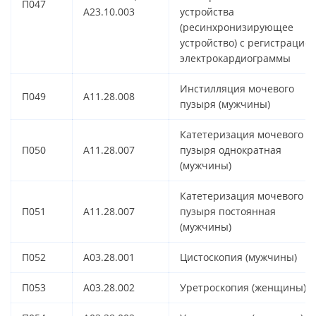
П047
A23.10.003
устройства
(ресинхронизирующее
устройство) с регистрацие
электрокардиограммы
Инстилляция мочевого
П049
A11.28.008
пузыря (мужчины)
Катетеризация мочевого
П050
A11.28.007
пузыря однократная
(мужчины)
Катетеризация мочевого
П051
A11.28.007
пузыря постоянная
(мужчины)
П052
A03.28.001
Цистоскопия (мужчины)
П053
A03.28.002
Уретроскопия (женщины)