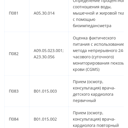
Определение процентного
соотношения воды,
П081
A05.30.014
мышечной и жировой ткан
с помощью
биоимпедансметра
Оценка фактического
питания с использованием
A09.05.023.001;
метода непрерывного 24-
П082
A23.30.056
часового (суточного)
мониторирования гюкозы
крови (СGMS)
Прием (осмотр,
консультация) врача-
П083
B01.015.003
детского кардиолога
первичный
Прием (осмотр,
П084
B01.015.002
консультация) врача-
кардиолога повторный