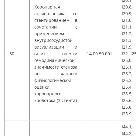
I20.1,
Коронарная
I20.8,
ангиопластика со
I20.9,
стентированием в
I21.0,
сочетании с
I21.1,
применением
I21.2,
внутрисосудистой
I21.3,
визуализации и
I21.9,
50.
(или) оценки
14.00.50.001
I22, I25
гемодинамической
I25.0,
значимости стеноза
I25.1,
по данным
I25.2,
физиологической
I25.3,
оценки
I25.4,
коронарного
I25.5,
кровотока (3 стента)
I25.6,
I25.8,
I25.9
I44.1,
I44.2,