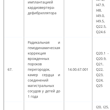
имплантацией
I47.9,
кардиовертера-
I48,
дефибриллятора
I49.0,
I49.5,
Q22.5,
Q24.6
Радикальная и
гемодинамическая
коррекция
Q20.1 -
врожденных
Q20.9,
пороков
Q21,
67.
перегородок,
14.00.67.001
Q22,
камер сердца и
Q23,
соединений
Q24,
магистральных
Q25
сосудов у детей до
1 года
I20, I25,