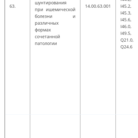
шунтирования
63.
14.00.63.001
I45.2,
при ишемической
I45.3,
болезни и
I45.6,
различных
I46.0,
формах
I49.5,
сочетанной
Q21.0,
патологии
Q24.6