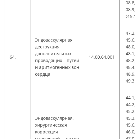
I08.8,
I08.9,
D15.1
I47.2,
Эндоваскулярная
I45.6,
деструкция
I48.0,
дополнительных
I48.1,
64.
14.00.64.001
проводящих путей
I48.2,
и аритмогенных зон
I48.4,
сердца
I48.9,
I49.3
I44.1,
I44.2,
I45.2,
Эндоваскулярная,
I45.3,
хирургическая
I45.6,
коррекция
I46.0,
нарушений ритма
I47.0,