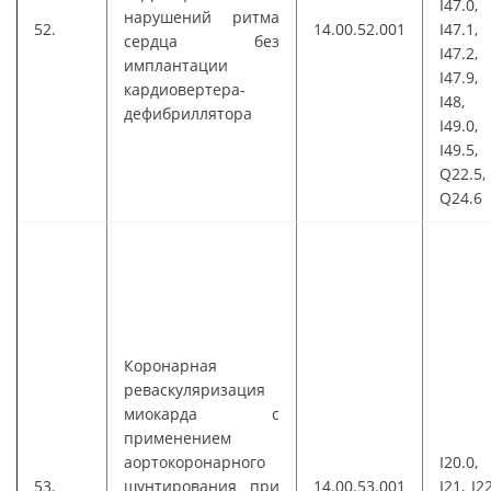
I47.0,
нарушений ритма
52.
14.00.52.001
I47.1,
сердца без
I47.2,
имплантации
I47.9,
кардиовертера-
I48,
дефибриллятора
I49.0,
I49.5,
Q22.5,
Q24.6
Коронарная
реваскуляризация
миокарда с
применением
аортокоронарного
I20.0,
53.
шунтирования при
14.00.53.001
I21, I22