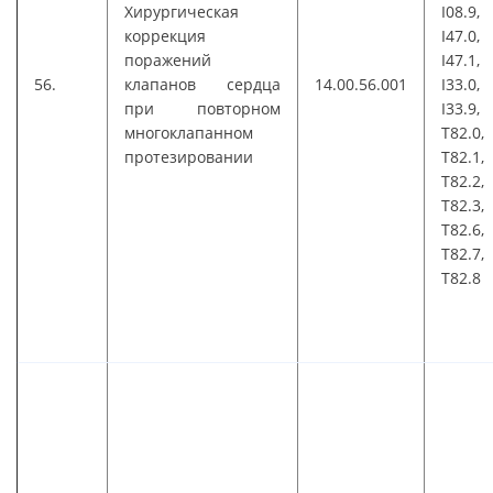
Хирургическая
I08.9,
коррекция
I47.0,
поражений
I47.1,
56.
клапанов сердца
14.00.56.001
I33.0,
при повторном
I33.9,
многоклапанном
T82.0,
протезировании
T82.1,
T82.2,
T82.3,
T82.6,
T82.7,
T82.8