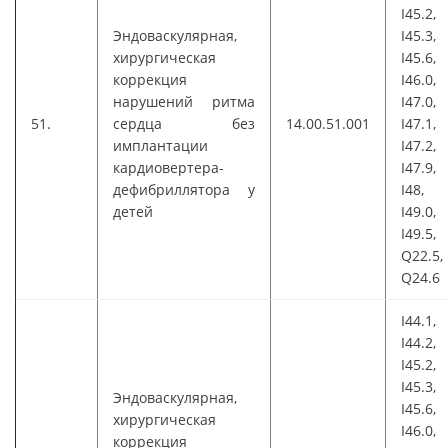
I45.2,
Эндоваскулярная,
I45.3,
хирургическая
I45.6,
коррекция
I46.0,
нарушений ритма
I47.0,
51.
сердца без
14.00.51.001
I47.1,
имплантации
I47.2,
кардиовертера-
I47.9,
дефибриллятора у
I48,
детей
I49.0,
I49.5,
Q22.5,
Q24.6
I44.1,
I44.2,
I45.2,
I45.3,
Эндоваскулярная,
I45.6,
хирургическая
I46.0,
коррекция