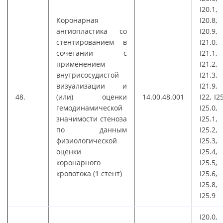
I20.1,
Коронарная
I20.8,
ангиопластика со
I20.9,
стентированием в
I21.0,
сочетании с
I21.1,
применением
I21.2,
внутрисосудистой
I21.3,
визуализации и
I21.9,
48.
(или) оценки
14.00.48.001
I22, I25
гемодинамической
I25.0,
значимости стеноза
I25.1,
по данным
I25.2,
физиологической
I25.3,
оценки
I25.4,
коронарного
I25.5,
кровотока (1 стент)
I25.6,
I25.8,
I25.9
I20.0,