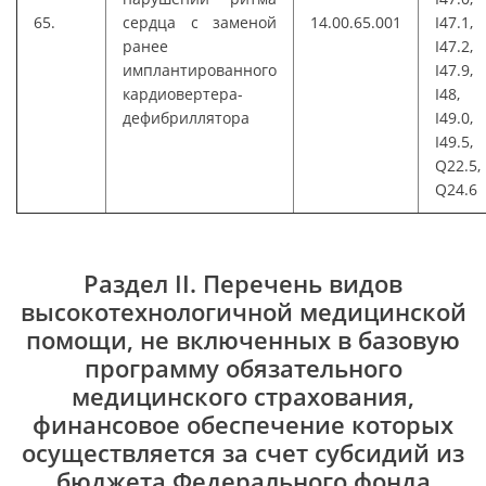
65.
сердца с заменой
14.00.65.001
I47.1,
ранее
I47.2,
имплантированного
I47.9,
кардиовертера-
I48,
дефибриллятора
I49.0,
I49.5,
Q22.5,
Q24.6
Раздел II. Перечень видов
высокотехнологичной медицинской
помощи, не включенных в базовую
программу обязательного
медицинского страхования,
финансовое обеспечение которых
осуществляется за счет субсидий из
бюджета Федерального фонда