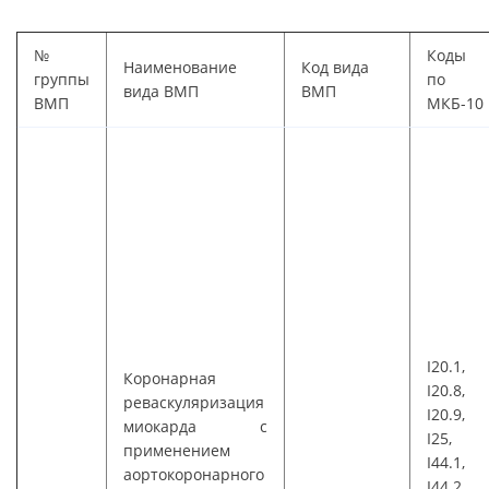
№
Коды
Наименование
Код вида
группы
по
вида ВМП
ВМП
ВМП
МКБ-10
I20.1,
Коронарная
I20.8,
реваскуляризация
I20.9,
миокарда с
I25,
применением
I44.1,
аортокоронарного
I44.2,