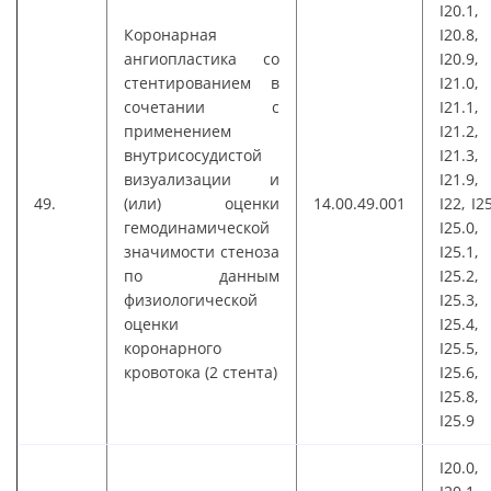
I20.1,
Коронарная
I20.8,
ангиопластика со
I20.9,
стентированием в
I21.0,
сочетании с
I21.1,
применением
I21.2,
внутрисосудистой
I21.3,
визуализации и
I21.9,
49.
(или) оценки
14.00.49.001
I22, I25
гемодинамической
I25.0,
значимости стеноза
I25.1,
по данным
I25.2,
физиологической
I25.3,
оценки
I25.4,
коронарного
I25.5,
кровотока (2 стента)
I25.6,
I25.8,
I25.9
I20.0,