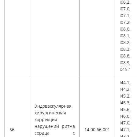
I06.2,
I07.0,
I07.1,
I07.2,
I08.0,
I08.1,
I08.2,
I08.3,
I08.8,
I08.9,
D15.1
I44.1,
I44.2,
I45.2,
I45.3,
Эндоваскулярная,
I45.6,
хирургическая
I46.0,
коррекция
I47.0,
нарушений ритма
66.
14.00.66.001
I47.1,
сердца с
I47.2,