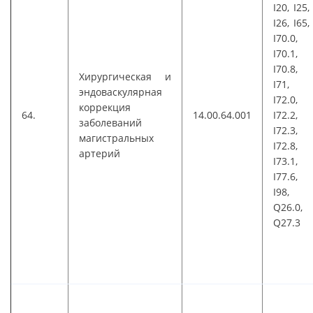
I20, I25,
I26, I65,
I70.0,
I70.1,
I70.8,
Хирургическая и
I71,
эндоваскулярная
I72.0,
коррекция
64.
14.00.64.001
I72.2,
заболеваний
I72.3,
магистральных
I72.8,
артерий
I73.1,
I77.6,
I98,
Q26.0,
Q27.3