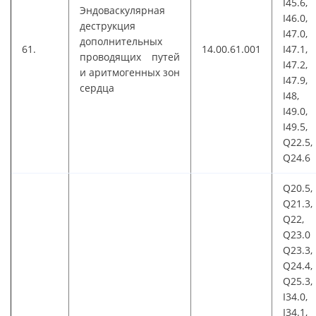
I45.6,
Эндоваскулярная
I46.0,
деструкция
I47.0,
дополнительных
61.
14.00.61.001
I47.1,
проводящих путей
I47.2,
и аритмогенных зон
I47.9,
сердца
I48,
I49.0,
I49.5,
Q22.5,
Q24.6
Q20.5,
Q21.3,
Q22,
Q23.0 
Q23.3,
Q24.4,
Q25.3,
I34.0,
I34.1,