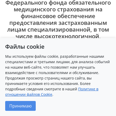
Федерального фонда обязательного
медицинского страхования на
финансовое обеспечение
предоставления застрахованным
лицам специализированной, в том
числе высокотехнологичной,
медицинской помощи, оказываемой
Файлы cookie
медицинскими организациями,
функции и полномочия
Мы используем файлы cookie, разработанные нашими
учредителей в отношении которых
специалистами и третьими лицами, для анализа событий
на нашем веб-сайте, что позволяет нам улучшать
осуществляют Правительство
взаимодействие с пользователями и обслуживание.
Российской Федерации или
Продолжая просмотр страниц нашего сайта, вы
федеральные органы
принимаете условия его использования. Более
исполнительной власти
подробные сведения смотрите в нашей
Политике в
отношении файлов Cookie
.
Принимаю
№
Код
Коды
Наименование