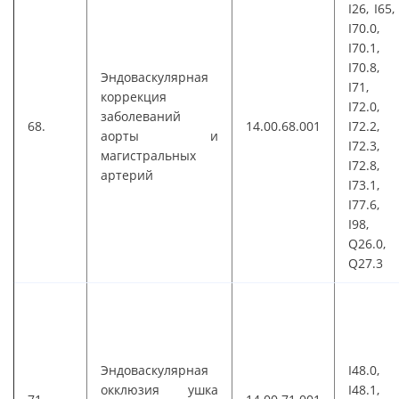
I26, I65,
I70.0,
I70.1,
I70.8,
Эндоваскулярная
I71,
коррекция
I72.0,
заболеваний
68.
14.00.68.001
I72.2,
аорты и
I72.3,
магистральных
I72.8,
артерий
I73.1,
I77.6,
I98,
Q26.0,
Q27.3
Эндоваскулярная
I48.0,
окклюзия ушка
I48.1,