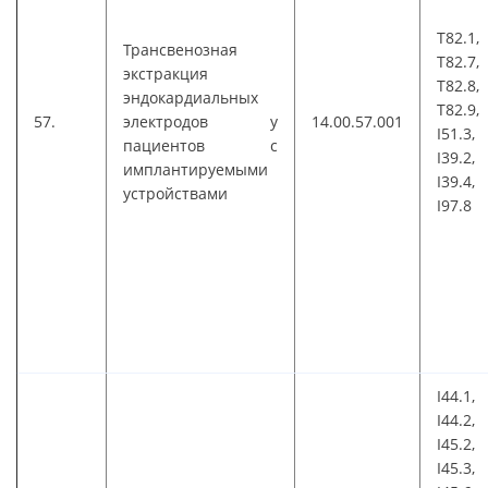
T82.1,
Трансвенозная
T82.7,
экстракция
T82.8,
эндокардиальных
T82.9,
57.
электродов у
14.00.57.001
I51.3,
пациентов с
I39.2,
имплантируемыми
I39.4,
устройствами
I97.8
I44.1,
I44.2,
I45.2,
I45.3,