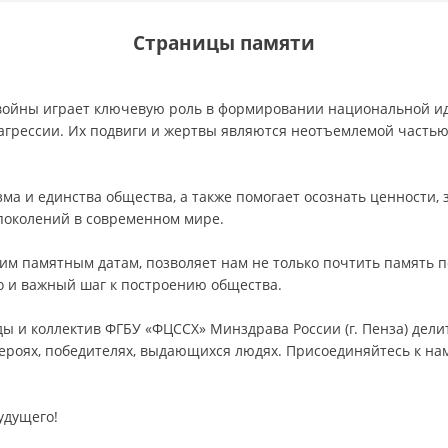
Страницы памяти
 войны играет ключевую роль в формировании национальной и
грессии. Их подвиги и жертвы являются неотъемлемой частью 
а и единства общества, а также помогает осознать ценности, з
поколений в современном мире.
м памятным датам, позволяет нам не только почтить память п
но и важный шаг к построению общества.
ды и коллектив ФГБУ «ФЦССХ» Минздрава России (г. Пенза) дели
ероях, победителях, выдающихся людях. Присоединяйтесь к на
будущего!