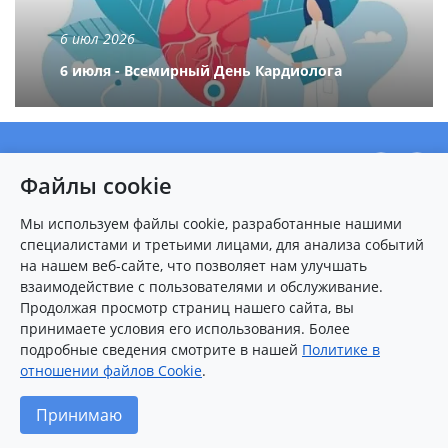
6 июл 2026
6 июля - Всемирный День Кардиолога
О центре
Файлы cookie
Новости
Пациентам
Мы используем файлы cookie, разработанные нашими
специалистами и третьими лицами, для анализа событий
Карта сайта
на нашем веб-сайте, что позволяет нам улучшать
взаимодействие с пользователями и обслуживание.
Контакты
Продолжая просмотр страниц нашего сайта, вы
принимаете условия его использования. Более
подробные сведения смотрите в нашей
Политике в
8 (8412)
25-54-77
(многоканальный)
отношении файлов Cookie
.
2026 © Федеральный центр сердечно-сосудистой хирургии
Принимаю
(г.Пенза)