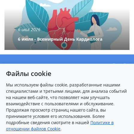
6 июл 2026
6 июля - Всемирный День Кардиолога
О центре
Файлы cookie
Новости
Пациентам
Мы используем файлы cookie, разработанные нашими
специалистами и третьими лицами, для анализа событий
Карта сайта
на нашем веб-сайте, что позволяет нам улучшать
взаимодействие с пользователями и обслуживание.
Контакты
Продолжая просмотр страниц нашего сайта, вы
принимаете условия его использования. Более
подробные сведения смотрите в нашей
Политике в
8 (8412)
25-54-77
(многоканальный)
отношении файлов Cookie
.