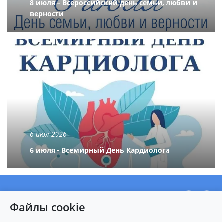
8 июля – Всероссийский день семьи, любви и
верности
6 июл 2026
6 июля - Всемирный День Кардиолога
О центре
Файлы cookie
Новости