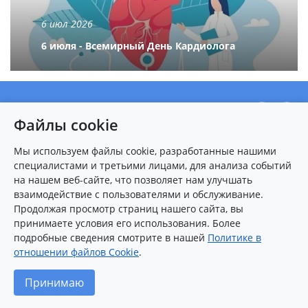
6 июл 2026
6 июля - Всемирный День Кардиолога
О центре
Файлы cookie
Новости
Пациентам
Мы используем файлы cookie, разработанные нашими
специалистами и третьими лицами, для анализа событий
Карта сайта
на нашем веб-сайте, что позволяет нам улучшать
взаимодействие с пользователями и обслуживание.
Контакты
Продолжая просмотр страниц нашего сайта, вы
принимаете условия его использования. Более
подробные сведения смотрите в нашей
Политике в
8 (8412)
25-54-77
(многоканальный)
отношении файлов Cookie
.
2026 © Федеральный центр сердечно-сосудистой хирургии
Принимаю
(г.Пенза)