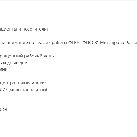
циенты и посетители!
е внимание на график работы ФГБУ "ФЦССХ" Минздрава России 
окращенный рабочий день
выходные дни
 дни
-центра поликлиники:
54-77 (многоканальный)
6-29