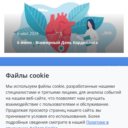
6 июл 2026
6 июля - Всемирный День Кардиолога
О центре
Файлы cookie
Новости
Пациентам
Мы используем файлы cookie, разработанные нашими
специалистами и третьими лицами, для анализа событий
Карта сайта
на нашем веб-сайте, что позволяет нам улучшать
взаимодействие с пользователями и обслуживание.
Контакты
Продолжая просмотр страниц нашего сайта, вы
принимаете условия его использования. Более
подробные сведения смотрите в нашей
Политике в
8 (8412)
25-54-77
(многоканальный)