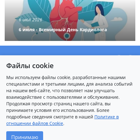
6 июл 2026
6 июля - Всемирный День Кардиолога
О центре
Файлы cookie
Новости
Пациентам
Мы используем файлы cookie, разработанные нашими
специалистами и третьими лицами, для анализа событий
Карта сайта
на нашем веб-сайте, что позволяет нам улучшать
взаимодействие с пользователями и обслуживание.
Контакты
Продолжая просмотр страниц нашего сайта, вы
принимаете условия его использования. Более
подробные сведения смотрите в нашей
Политике в
8 (8412)
25-54-77
(многоканальный)
отношении файлов Cookie
.
2026 © Федеральный центр сердечно-сосудистой хирургии
Принимаю
(г.Пенза)