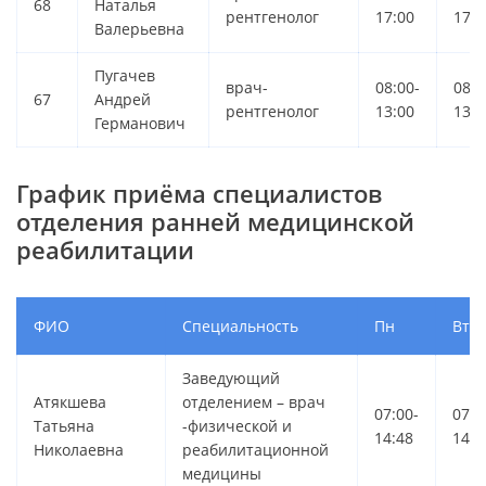
68
Наталья
рентгенолог
17:00
17:0
Валерьевна
Пугачев
врач-
08:00-
08:0
67
Андрей
рентгенолог
13:00
13:0
Германович
График приёма специалистов
отделения ранней медицинской
реабилитации
ФИО
Специальность
Пн
Вт
Заведующий
Атякшева
отделением – врач
07:00-
07:0
Татьяна
-физической и
14:48
14:4
Николаевна
реабилитационной
медицины