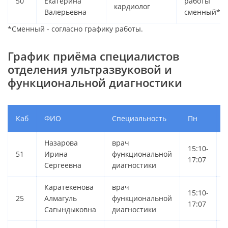
50
Екатерина
работы
кардиолог
Валерьевна
сменный*
*Сменный - согласно графику работы.
График приёма специалистов
отделения ультразвуковой и
функциональной диагностики
Каб
ФИО
Специальность
Пн
Назарова
врач
15:10-
1
51
Ирина
функциональной
17:07
Сергеевна
диагностики
Каратекенова
врач
15:10-
1
25
Алмагуль
функциональной
17:07
Сагындыковна
диагностики