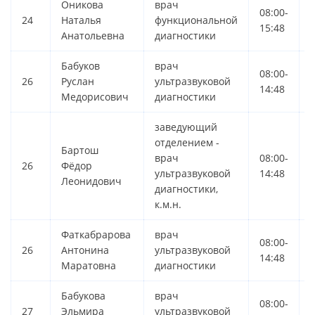
Оникова
врач
08:00-
0
24
Наталья
функциональной
15:48
Анатольевна
диагностики
Бабуков
врач
08:00-
0
26
Руслан
ультразвуковой
14:48
Медорисович
диагностики
заведующий
отделением -
Бартош
врач
08:00-
0
26
Фёдор
ультразвуковой
14:48
Леонидович
диагностики,
к.м.н.
Фаткабрарова
врач
08:00-
0
26
Антонина
ультразвуковой
14:48
Маратовна
диагностики
Бабукова
врач
08:00-
0
27
Эльмира
ультразвуковой