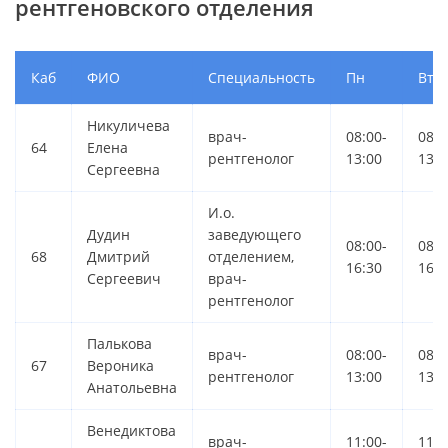
рентгеновского отделения
Каб
ФИО
Специальность
Пн
Вт
Никуличева
врач-
08:00-
08:0
64
Елена
рентгенолог
13:00
13:0
Сергеевна
И.о.
Дудин
заведующего
08:00-
08:0
68
Дмитрий
отделением,
16:30
16:3
Сергеевич
врач-
рентгенолог
Палькова
врач-
08:00-
08:0
67
Вероника
рентгенолог
13:00
13:0
Анатольевна
Венедиктова
врач-
11:00-
11:0