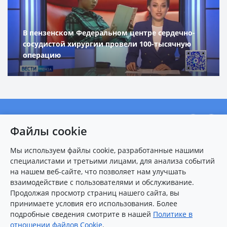
В пензенском Федеральном центре сердечно-
сосудистой хирургии провели 100-тысячную
операцию
О центре
Файлы cookie
Новости
Мы используем файлы cookie, разработанные нашими
Пациентам
специалистами и третьими лицами, для анализа событий
Карта сайта
на нашем веб-сайте, что позволяет нам улучшать
взаимодействие с пользователями и обслуживание.
Контакты
Продолжая просмотр страниц нашего сайта, вы
принимаете условия его использования. Более
подробные сведения смотрите в нашей
Политике в
8 (8412)
25-54-77
(многоканальный)
отношении файлов Cookie
.