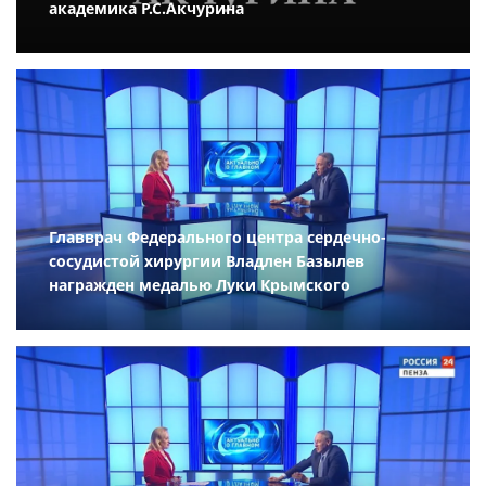
академика Р.С.Акчурина
Главврач Федерального центра сердечно-
сосудистой хирургии Владлен Базылев
награжден медалью Луки Крымского