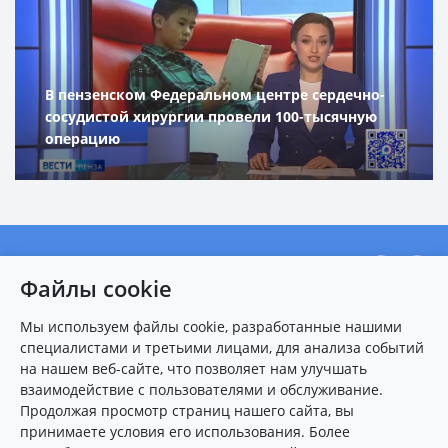
В пензенском Федеральном центре сердечно-
сосудистой хирургии провели 100-тысячную
операцию
О центре
Файлы cookie
Новости
Мы используем файлы cookie, разработанные нашими
Пациентам
специалистами и третьими лицами, для анализа событий
Карта сайта
на нашем веб-сайте, что позволяет нам улучшать
взаимодействие с пользователями и обслуживание.
Контакты
Продолжая просмотр страниц нашего сайта, вы
принимаете условия его использования. Более