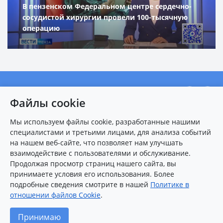
В пензенском Федеральном центре сердечно-
сосудистой хирургии провели 100-тысячную
операцию
О центре
Файлы cookie
Новости
Мы используем файлы cookie, разработанные нашими
Пациентам
специалистами и третьими лицами, для анализа событий
Карта сайта
на нашем веб-сайте, что позволяет нам улучшать
взаимодействие с пользователями и обслуживание.
Контакты
Продолжая просмотр страниц нашего сайта, вы
принимаете условия его использования. Более
подробные сведения смотрите в нашей
Политике в
8 (8412)
25-54-77
(многоканальный)
отношении файлов Cookie
.
2026 © Федеральный центр сердечно-сосудистой хирургии
Принимаю
(г.Пенза)