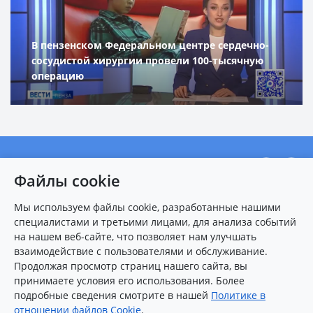
В пензенском Федеральном центре сердечно-
сосудистой хирургии провели 100-тысячную
операцию
О центре
Файлы cookie
Новости
Мы используем файлы cookie, разработанные нашими
Пациентам
специалистами и третьими лицами, для анализа событий
Карта сайта
на нашем веб-сайте, что позволяет нам улучшать
взаимодействие с пользователями и обслуживание.
Контакты
Продолжая просмотр страниц нашего сайта, вы
принимаете условия его использования. Более
подробные сведения смотрите в нашей
Политике в
8 (8412)
25-54-77
(многоканальный)
отношении файлов Cookie
.