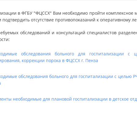
лизации в ФГБУ "ФЦССХ" Вам необходимо пройти комплексное м
и подтвердить отсутствие противопоказаний к оперативному л
ебуемых обследований и консультаций специалистов разделен
ости:
ходимые обследования больного для госпитализации с ц
рования, коррекции порока в ФЦССХ г. Пенза
одимые обследования больного для госпитализации с целью РЧА
а
енты необходимые для плановой госпитализации в детское от