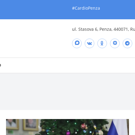
#CardioPenza
ul. Stasova 6, Penza, 440071, R
O