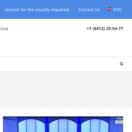
ENG
Version for the visually impaired
Contact Us
ussia
+7 (8412) 25-54-77