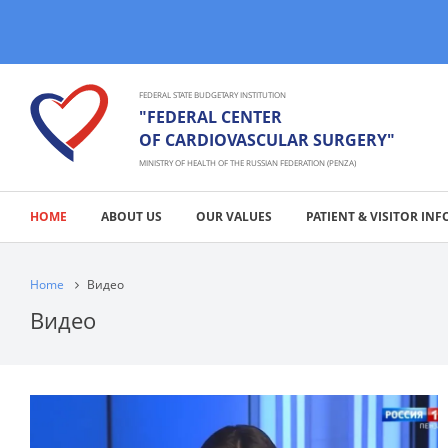
FEDERAL STATE BUDGETARY INSTITUTION
"FEDERAL CENTER
OF CARDIOVASCULAR SURGERY"
MINISTRY OF HEALTH OF THE RUSSIAN FEDERATION (PENZA)
HOME
ABOUT US
OUR VALUES
PATIENT & VISITOR INF
Home
Видео
Видео