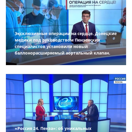
Эксклюзивные операции на сердце. Донецкие
медики под руководством Пензенских
специалистов установили новый
баллонорасширяемый аортальный клапан.
«Россия 24. Пенза»: об уникальных