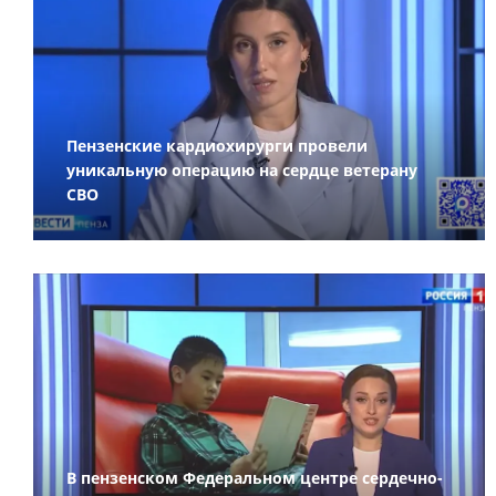
Пензенские кардиохирурги провели
уникальную операцию на сердце ветерану
СВО
В пензенском Федеральном центре сердечно-