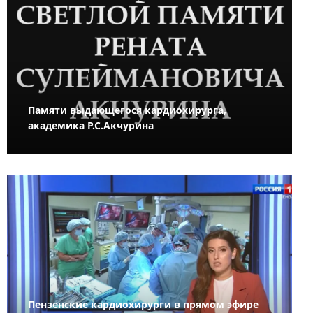
Памяти выдающегося кардиохирурга,
академика Р.С.Акчурина
Пензенские кардиохирурги в прямом эфире