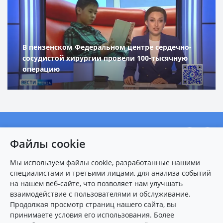
В пензенском Федеральном центре сердечно-
сосудистой хирургии провели 100-тысячную
операцию
О центре
Файлы cookie
Новости
Мы используем файлы cookie, разработанные нашими
Пациентам
специалистами и третьими лицами, для анализа событий
Карта сайта
на нашем веб-сайте, что позволяет нам улучшать
взаимодействие с пользователями и обслуживание.
Контакты
Продолжая просмотр страниц нашего сайта, вы
принимаете условия его использования. Более