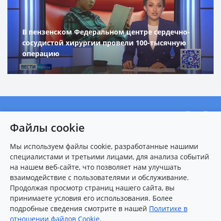
В пензенском Федеральном центре сердечно-
сосудистой хирургии провели 100-тысячную
операцию
О центре
Файлы cookie
Новости
Мы используем файлы cookie, разработанные нашими
Пациентам
специалистами и третьими лицами, для анализа событий
Карта сайта
на нашем веб-сайте, что позволяет нам улучшать
взаимодействие с пользователями и обслуживание.
Контакты
Продолжая просмотр страниц нашего сайта, вы
принимаете условия его использования. Более
подробные сведения смотрите в нашей
Политике в
8 (8412)
25-54-77
(многоканальный)
отношении файлов Cookie
.